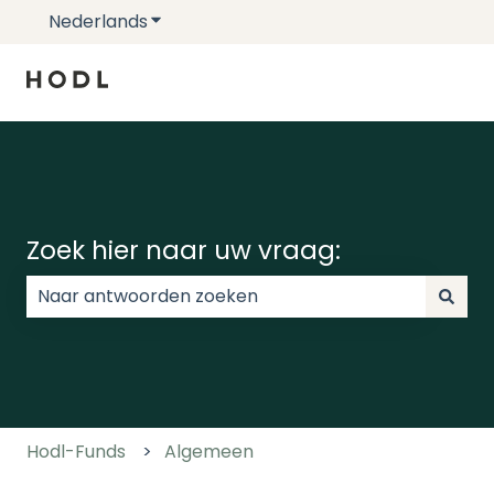
Nederlands
Submenu tonen voor vertalingen
Zoek hier naar uw vraag:
Er zijn geen suggesties want het zoekveld is leeg.
Hodl-Funds
Algemeen