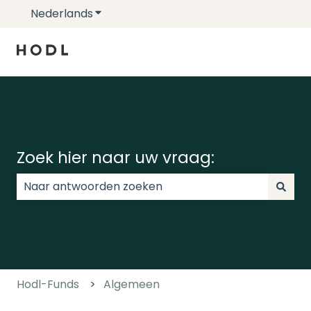
Nederlands
Submenu tonen voor vertalingen
Zoek hier naar uw vraag:
Er zijn geen suggesties want het zoekveld is leeg.
Hodl-Funds
Algemeen