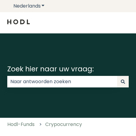
Nederlands
Submenu tonen voor vertalingen
Zoek hier naar uw vraag:
Er zijn geen suggesties want het zoekveld is leeg.
Hodl-Funds
Crypocurrency